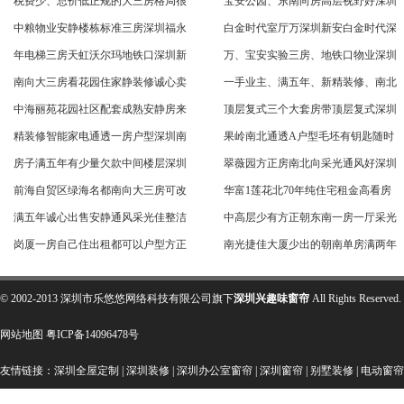
税费少、总价低正规的大三房格局很
宝安公园、东南向房高层视野好深圳
中粮物业安静楼栋标准三房深圳福永
白金时代室厅万深圳新安白金时代深
年电梯三房天虹沃尔玛地铁口深圳新
万、宝安实验三房、地铁口物业深圳
南向大三房看花园住家静装修诚心卖
一手业主、满五年、新精装修、南北
中海丽苑花园社区配套成熟安静房来
顶层复式三个大套房带顶层复式深圳
精装修智能家电通透一房户型深圳南
果岭南北通透A户型毛坯有钥匙随时
房子满五年有少量欠款中间楼层深圳
翠薇园方正房南北向采光通风好深圳
前海自贸区绿海名都南向大三房可改
华富1莲花北70年纯住宅租金高看房
满五年诚心出售安静通风采光佳整洁
中高层少有方正朝东南一房一厅采光
岗厦一房自己住出租都可以户型方正
南光捷佳大厦少出的朝南单房满两年
© 2002-2013 深圳市乐悠悠网络科技有限公司旗下
深圳兴趣味窗帘
All Rights Res
网站地图
粤ICP备14096478号
友情链接：
深圳全屋定制
|
深圳装修
|
深圳办公室窗帘
|
深圳窗帘
|
别墅装修
|
电动窗帘