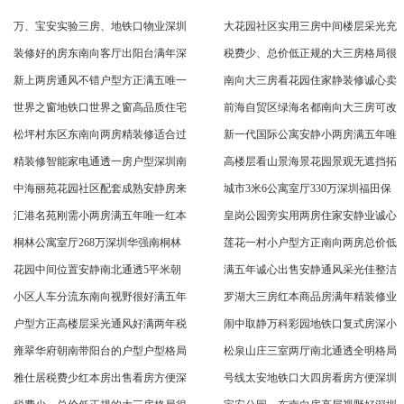
万、宝安实验三房、地铁口物业深圳
大花园社区实用三房中间楼层采光充
装修好的房东南向客厅出阳台满年深
税费少、总价低正规的大三房格局很
新上两房通风不错户型方正满五唯一
南向大三房看花园住家静装修诚心卖
世界之窗地铁口世界之窗高品质住宅
前海自贸区绿海名都南向大三房可改
松坪村东区东南向两房精装修适合过
新一代国际公寓安静小两房满五年唯
精装修智能家电通透一房户型深圳南
高楼层看山景海景花园景观无遮挡拓
中海丽苑花园社区配套成熟安静房来
城市3米6公寓室厅330万深圳福田保
汇港名苑刚需小两房满五年唯一红本
皇岗公园旁实用两房住家安静业诚心
桐林公寓室厅268万深圳华强南桐林
莲花一村小户型方正南向两房总价低
花园中间位置安静南北通透5平米朝
满五年诚心出售安静通风采光佳整洁
小区人车分流东南向视野很好满五年
罗湖大三房红本商品房满年精装修业
户型方正高楼层采光通风好满两年税
闹中取静万科彩园地铁口复式房深小
雍翠华府朝南带阳台的户型户型格局
松泉山庄三室两厅南北通透全明格局
雅仕居税费少红本房出售看房方便深
号线太安地铁口大四房看房方便深圳