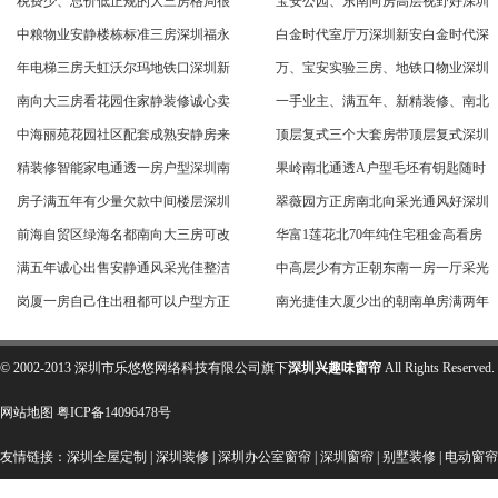
税费少、总价低正规的大三房格局很
宝安公园、东南向房高层视野好深圳
中粮物业安静楼栋标准三房深圳福永
白金时代室厅万深圳新安白金时代深
年电梯三房天虹沃尔玛地铁口深圳新
万、宝安实验三房、地铁口物业深圳
南向大三房看花园住家静装修诚心卖
一手业主、满五年、新精装修、南北
中海丽苑花园社区配套成熟安静房来
顶层复式三个大套房带顶层复式深圳
精装修智能家电通透一房户型深圳南
果岭南北通透A户型毛坯有钥匙随时
房子满五年有少量欠款中间楼层深圳
翠薇园方正房南北向采光通风好深圳
前海自贸区绿海名都南向大三房可改
华富1莲花北70年纯住宅租金高看房
满五年诚心出售安静通风采光佳整洁
中高层少有方正朝东南一房一厅采光
岗厦一房自己住出租都可以户型方正
南光捷佳大厦少出的朝南单房满两年
© 2002-2013 深圳市乐悠悠网络科技有限公司旗下
深圳兴趣味窗帘
All Rights Res
网站地图
粤ICP备14096478号
友情链接：
深圳全屋定制
|
深圳装修
|
深圳办公室窗帘
|
深圳窗帘
|
别墅装修
|
电动窗帘