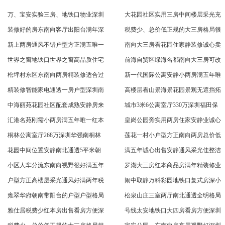
万、宝安实验三房、地铁口物业深圳
大花园社区实用三房中间楼层采光充
装修好的房东南向客厅出阳台满年深
税费少、总价低正规的大三房格局很
新上两房通风不错户型方正满五唯一
南向大三房看花园住家静装修诚心卖
世界之窗地铁口世界之窗高品质住宅
前海自贸区绿海名都南向大三房可改
松坪村东区东南向两房精装修适合过
新一代国际公寓安静小两房满五年唯
精装修智能家电通透一房户型深圳南
高楼层看山景海景花园景观无遮挡拓
中海丽苑花园社区配套成熟安静房来
城市3米6公寓室厅330万深圳福田保
汇港名苑刚需小两房满五年唯一红本
皇岗公园旁实用两房住家安静业诚心
桐林公寓室厅268万深圳华强南桐林
莲花一村小户型方正南向两房总价低
花园中间位置安静南北通透5平米朝
满五年诚心出售安静通风采光佳整洁
小区人车分流东南向视野很好满五年
罗湖大三房红本商品房满年精装修业
户型方正高楼层采光通风好满两年税
闹中取静万科彩园地铁口复式房深小
雍翠华府朝南带阳台的户型户型格局
松泉山庄三室两厅南北通透全明格局
雅仕居税费少红本房出售看房方便深
号线太安地铁口大四房看房方便深圳