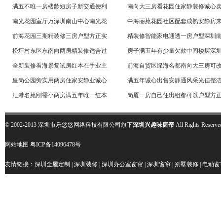
满五不唯一房楼龄短房子新交通便利
南向大三房看花园住家静装修诚心
南光花园室厅万深圳南山中心南光花
中海丽苑花园社区配套成熟安静房
前海花园三期精装修三房户型方正实
精装修智能家电通透一房户型深圳
松坪村东区东南向两房精装修适合过
房子满五年有少量欠款中间楼层深
全新装修看海景复试房红本在手业主
前海自贸区绿海名都南向大三房可
皇岗公园旁实用两房住家安静业诚心
满五年诚心出售安静通风采光佳整
汇港名苑刚需小两房满五年唯一红本
岗厦一房自己住出租都可以户型方
© 2002-2013 深圳市乐悠悠网络科技有限公司旗下
深圳兴趣味窗帘
All Rights R
网站地图
粤ICP备14096478号
友情链接：
深圳全屋定制
|
深圳装修
|
深圳办公室窗帘
|
深圳窗帘
|
别墅装修
|
电动窗