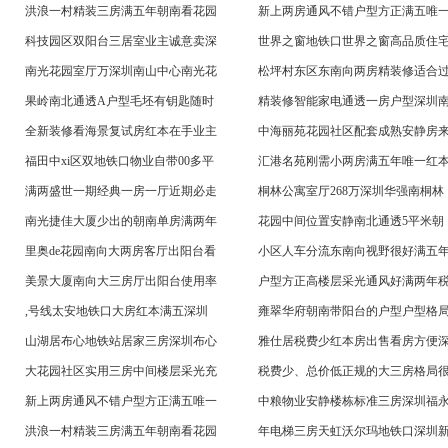
洪浪一村精装三房满五年朝南看花园
新上两房通风不错户型方正满五唯
科技园区双阳台三居室业主诚意卖深
世界之窗地铁口世界之窗高品质住
南光花园室厅万深圳南山中心南光花
松坪村东区东南向两房精装修适合
果岭南北通透A户型毛坯有钥匙随时
精装修智能家电通透一房户型深圳
全新装修看海景复试房红本在手业主
中海丽苑花园社区配套成熟安静房
福田中xi区双地铁口物业自带00多平
汇港名苑刚需小两房满五年唯一红
满两盛世一期经典一房一厅近期必走
桐林公寓室厅268万深圳华强南桐林
南光捷佳大厦少出的朝南单房满两年
花园中间位置安静南北通透5平米朝
里奥de花园南向大两房客厅出阳台看
小区人车分流东南向视野很好满五
美景大厦南向大三房厅出阳台使用率
户型方正高楼层采光通风好满两年
,号线太安地铁口大房红本满五深圳
雍翠华府朝南带阳台的户型户型格
山湖居布心地铁站居家三房深圳布心
雅仕居税费少红本房出售看房方便
大花园社区实用三房中间楼层采光充
税费少、总价低正规的大三房格局
新上两房通风不错户型方正满五唯一
中粮物业安静楼栋标准三房深圳福
洪浪一村精装三房满五年朝南看花园
年电梯三房天虹沃尔玛地铁口深圳