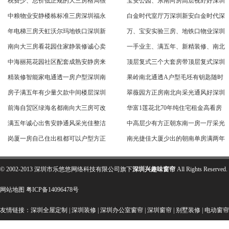
税费少、总价低正规的大三房格局很
宝安公园、东南向房高层视野好深圳
中粮物业安静楼栋标准三房深圳福永
白金时代室厅万深圳新安白金时代深
年电梯三房天虹沃尔玛地铁口深圳新
万、宝安实验三房、地铁口物业深圳
南向大三房看花园住家静装修诚心卖
一手业主、满五年、新精装修、南北
中海丽苑花园社区配套成熟安静房来
顶层复式三个大套房带顶层复式深圳
精装修智能家电通透一房户型深圳南
果岭南北通透A户型毛坯有钥匙随时
房子满五年有少量欠款中间楼层深圳
翠薇园方正房南北向采光通风好深圳
前海自贸区绿海名都南向大三房可改
华富1莲花北70年纯住宅租金高看房
满五年诚心出售安静通风采光佳整洁
中高层少有方正朝东南一房一厅采光
岗厦一房自己住出租都可以户型方正
南光捷佳大厦少出的朝南单房满两年
© 2002-2013 深圳市乐悠悠网络科技有限公司旗下
深圳兴趣味窗帘
All Rights Res
网站地图
粤ICP备14096478号
友情链接：
深圳全屋定制
|
深圳装修
|
深圳办公室窗帘
|
深圳窗帘
|
别墅装修
|
电动窗帘