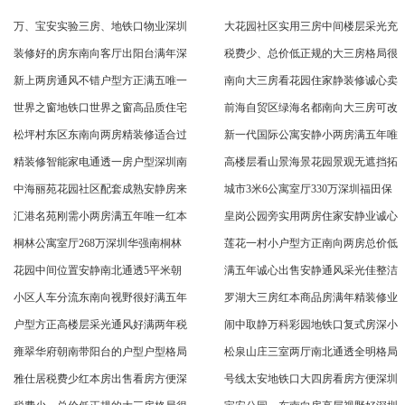
万、宝安实验三房、地铁口物业深圳
大花园社区实用三房中间楼层采光充
装修好的房东南向客厅出阳台满年深
税费少、总价低正规的大三房格局很
新上两房通风不错户型方正满五唯一
南向大三房看花园住家静装修诚心卖
世界之窗地铁口世界之窗高品质住宅
前海自贸区绿海名都南向大三房可改
松坪村东区东南向两房精装修适合过
新一代国际公寓安静小两房满五年唯
精装修智能家电通透一房户型深圳南
高楼层看山景海景花园景观无遮挡拓
中海丽苑花园社区配套成熟安静房来
城市3米6公寓室厅330万深圳福田保
汇港名苑刚需小两房满五年唯一红本
皇岗公园旁实用两房住家安静业诚心
桐林公寓室厅268万深圳华强南桐林
莲花一村小户型方正南向两房总价低
花园中间位置安静南北通透5平米朝
满五年诚心出售安静通风采光佳整洁
小区人车分流东南向视野很好满五年
罗湖大三房红本商品房满年精装修业
户型方正高楼层采光通风好满两年税
闹中取静万科彩园地铁口复式房深小
雍翠华府朝南带阳台的户型户型格局
松泉山庄三室两厅南北通透全明格局
雅仕居税费少红本房出售看房方便深
号线太安地铁口大四房看房方便深圳