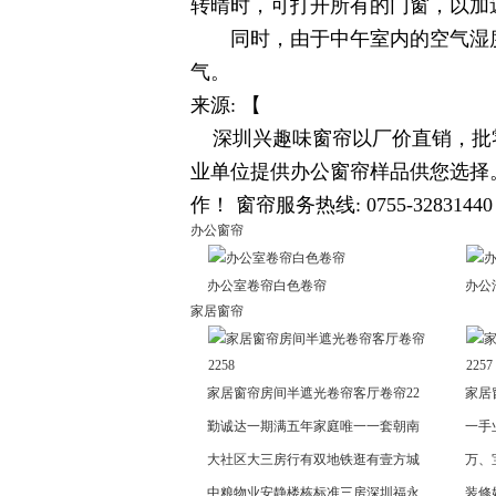
转晴时，可打开所有的门窗，以加
同时，由于中午室内的空气湿度
气。
来源: 【
深圳兴趣味窗帘以厂价直销，批零
业单位提供办公窗帘样品供您选择
作！ 窗帘服务热线: 0755-32831440 / 
办公窗帘
办公室卷帘白色卷帘
办公
家居窗帘
家居窗帘房间半遮光卷帘客厅卷帘22
家居
勤诚达一期满五年家庭唯一一套朝南
一手
大社区大三房行有双地铁逛有壹方城
万、
中粮物业安静楼栋标准三房深圳福永
装修