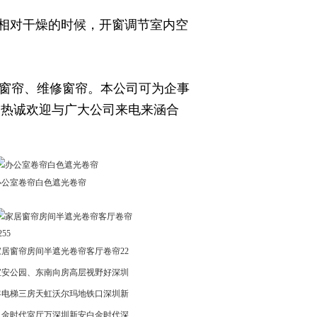
相对干燥的时候，开窗调节室内空
窗帘、维修窗帘。本公司可为企事
！热诚欢迎与广大公司来电来涵合
办公室卷帘白色遮光卷帘
家居窗帘房间半遮光卷帘客厅卷帘22
宝安公园、东南向房高层视野好深圳
年电梯三房天虹沃尔玛地铁口深圳新
白金时代室厅万深圳新安白金时代深