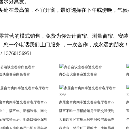
速水分蒸发。
处在最高值，不宜开窗，最好选择在下午或傍晚，气候
兼营的模式销售，免费为你设计窗帘、测量窗帘、安装
。您一个电话我们上门服务 ，一次合作，成永远的朋友
13760156951
洽谈室卷帘白色卷帘
办公会议室卷帘遮光卷帘
窗帘房间半遮光卷帘客厅卷帘22
家居窗帘房间半遮光卷帘客厅卷帘22
业主、满五年、新精装修、南北
满五不唯一房楼龄短房子新交通便利
宝安实验三房、地铁口物业深圳
大花园社区实用三房中间楼层采光充
好的房东南向客厅出阳台满年深
税费少、总价低正规的大三房格局很