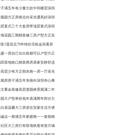
房子满五年有少量欠款中间楼层深圳
翠薇园方正房南北向采光通风好深圳
顶层复式三个大套房带顶层复式深圳
前海花园三期精装修三房户型方正实
华富1莲花北70年纯住宅租金高看房
岗厦一房自己住出租都可以户型方正
福田双地铁口精装两房居家安静舒适
中高层少有方正朝东南一房一厅采光
正规房房子满五年东南向深圳布心雍
业主重金装修高层度园林景观满二年
翠园大户型单价低年底满两年部分欠
太白居温馨大三房居住宜家生活方便
勤诚达一期满五年家庭唯一一套朝南
大社区大三房行有双地铁逛有壹方城
装修好的房东南向客厅出阳台满年深