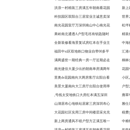
洪浪一村精装三房满五年朝南看花园
新上
科技园区双阳台三居室业主诚意卖深
世界
南光花园室厅万深圳南山中心南光花
松坪
果岭南北通透A户型毛坯有钥匙随时
精装
全新装修看海景复试房红本在手业主
中海
福田中xi区双地铁口物业自带00多平
汇港
满两盛世一期经典一房一厅近期必走
桐林
南光捷佳大厦少出的朝南单房满两年
花园
里奥de花园南向大两房客厅出阳台看
小区
美景大厦南向大三房厅出阳台使用率
户型
,号线太安地铁口大房红本满五深圳
雍翠
山湖居布心地铁站居家三房深圳布心
雅仕
大花园社区实用三房中间楼层采光充
税费
新上两房通风不错户型方正满五唯一
中粮
洪浪一村精装三房满五年朝南看花园
年电