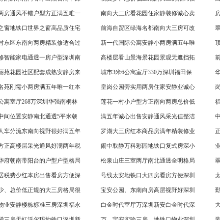
两房通风不错户型方正满五唯一
南向大三房看花园住家静装修诚心卖
之窗地铁口世界之窗高品质住宅
前海自贸区绿海名都南向大三房可改
村东区东南向两房精装修适合过
新一代国际公寓安静小两房满五年唯
修智能家电通透一房户型深圳南
高楼层看山景海景花园景观无遮挡拓
丽苑花园社区配套成熟安静房来
城市3米6公寓室厅330万深圳福田保
名苑刚需小两房满五年唯一红本
皇岗公园旁实用两房住家安静业诚心
公寓室厅268万深圳华强南桐林
莲花一村小户型方正南向两房总价低
中间位置安静南北通透5平米朝
满五年诚心出售安静通风采光佳整洁
人车分流东南向视野很好满五年
罗湖大三房红本商品房满年精装修业
方正高楼层采光通风好满两年税
闹中取静万科彩园地铁口复式房深小
华府朝南带阳台的户型户型格局
松泉山庄三室两厅南北通透全明格局
居税费少红本房出售看房方便深
号线太安地铁口大四房看房方便深圳
少、总价低正规的大三房格局很
宝安公园、东南向房高层视野好深圳
物业安静楼栋标准三房深圳福永
白金时代室厅万深圳新安白金时代深
梯三房天虹沃尔玛地铁口深圳新
万、宝安实验三房、地铁口物业深圳