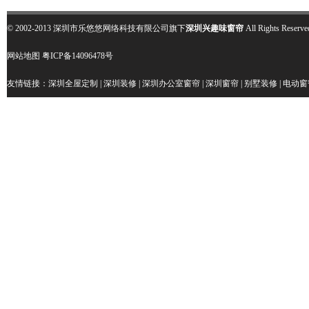
© 2002-2013 深圳市乐悠悠网络科技有限公司旗下
深圳兴趣味窗帘
All Rights R
网站地图
粤ICP备14096478号
友情链接：
深圳全屋定制
|
深圳装修
|
深圳办公室窗帘
|
深圳窗帘
|
别墅装修
|
电动窗