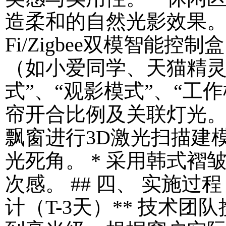
造柔和的自然光影效果。 * 
Fi/Zigbee双模智能
（如小爱同学、天猫精灵等
式”、“观影模式”、“工
帘开合比例及关联灯光。 *
飘窗进行3D激光扫描建
光死角。 * 采用韩式
次感。 ## 四、 实施过
计（T-3天）** 技术